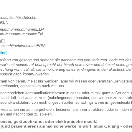
chöschöschöschöschE
akEN
mummummummummELN
mmummummummummEN
gEL
schitschitschitschitschERN
line)
 anfang von gesang und sprache die nachahmung von tierlauten. bedeutet das
 war? mit seinem ruf beansprucht der hirsch sein revier und definiert seine 
schung von rivalität, die annoncierung eines eindringens in den akustisch b
er wunsch nach kommunikation.
mmen von tieren, meist nur wenigen, aber wir wissen oder vermuten wenigstens
tereinander, gelegentlich auch mit uns.
riantenreichen kommunikationsformen in gestik oder mimik ganz außer acht zu
land, luft und wasser: vom (naheliegenden) haustier, das wir eher zu ‘verste
soundkandidaten, von noch ungeschlüpften schädlingslarven im getreidesilo 
versuchen sie zu interpretieren, bedienen uns ihrer strukturen oder erfinden 
en und nachrichten zu spielen.
poesie, geräuschkunst oder elektronische musik:
(und präsentieren) animalische werke in wort, musik, klang - od