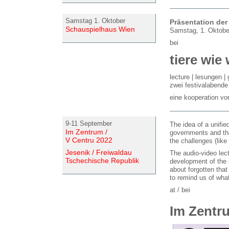
Samstag 1. Oktober
Präsentation der
Schauspielhaus Wien
Samstag, 1. Oktobe
bei
tiere wie
lecture | lesungen 
zwei festivalabend
eine kooperation vo
9-11 September
The idea of a unifi
Im Zentrum /
governments and the
V Centru 2022
the challenges (like
Jesenik / Freiwaldau
The audio-video lect
Tschechische Republik
development of the i
about forgotten tha
to remind us of what
at / bei
Im Zentru