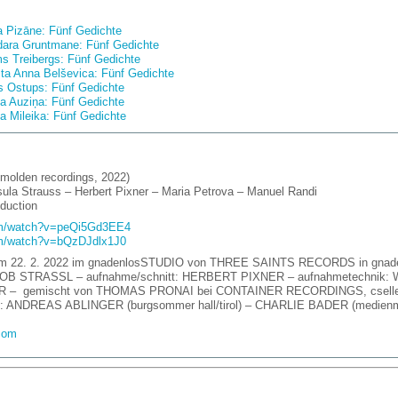
a Pizāne: Fünf Gedichte
ara Gruntmane: Fünf Gedichte
s Treibergs: Fünf Gedichte
sta Anna Belševica: Fünf Gedichte
is Ostups: Fünf Gedichte
a Auziņa: Fünf Gedichte
ta Mileika: Fünf Gedichte
olden recordings, 2022)
ula Strauss – Herbert Pixner – Maria Petrova – Manuel Randi
oduction
m/watch?v=peQi5Gd3EE4
m/watch?v=bQzDJdlx1J0
 am 22. 2. 2022 im gnadenlosSTUDIO von THREE SAINTS RECORDS in gnaden
 JAKOB STRASSL – aufnahme/schnitt: HERBERT PIXNER – aufnahmetechni
– gemischt von THOMAS PRONAI bei CONTAINER RECORDINGS, cselley
: ANDREAS ABLINGER (burgsommer hall/tirol) – CHARLIE BADER (medienm
com