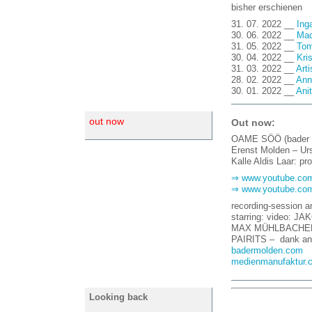
bisher erschienen
31. 07. 2022 __
Ing
30. 06. 2022 __
Mad
31. 05. 2022 __
Tom
30. 04. 2022 __
Kri
31. 03. 2022 __
Art
28. 02. 2022 __
Ann
30. 01. 2022 __
Ani
out now
Out now:
OAME SÖÖ (bader m
Erenst Molden – Urs
Kalle Aldis Laar: pr
⇒ www.youtube.co
⇒ www.youtube.co
recording-session
starring: video:
MAX MÜHLBACHER 
PAIRITS – dank an
badermolden.com
medienmanufaktur.
Looking back