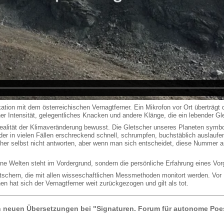
kation mit dem österreichischen Vernagtferner. Ein Mikrofon vor Ort überträgt
er Intensität, gelegentliches Knacken und andere Klänge, die ein lebender Gl
e Realität der Klimaveränderung bewusst. Die Gletscher unseres Planeten symb
er in vielen Fällen erschreckend schnell, schrumpfen, buchstäblich auslaufen
her selbst nicht antworten, aber wenn man sich entscheidet, diese Nummer au
rne Welten steht im Vordergrund, sondern die persönliche Erfahrung eines Vorga
tschern, die mit allen wisseschaftlichen Messmethoden monitort werden. Vor 1
en hat sich der Vernagtferner weit zurückgezogen und gilt als tot.
in neuen Übersetzungen bei "Signaturen. Forum für autonome Poe