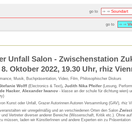
Soundar
go to
⇒ ⇒
Vi
go to
⇒ ⇒
r Unfall Salon - Zwischenstation Zu
8. Oktober 2022, 19.30 Uhr, rhiz Vie
mance, Musik, Buchpräsentation, Video, Film, Philosophischer Diskurs
Stefanie Wolff
, Judith Nika Pfeifer
(Electronics & Text)
(Lesung, Perfor
nde Hacker
Alexander Iwanov
,
- klasse an der schule für dichtung wien) 
ry)
von Kunst oder Unfall, Grazer Autorinnen Autoren Versammlung (GAV), rhiz V
Zwisc
 veranstalten wir unregelmäßig und an verschiedenen Orten den Salon
r und Vertreter diverser anderer Bereiche (Wissenschaft, Kritik etc.). Ohne a
u müssen, laden wir KünstlerInnen und andere Experten ein zu Präsentation