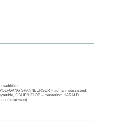
wald/tirol
k: WOLFGANG SPANNBERGER – aufnahmeassistent:
mühle, OSLIP/UZLOP – mastering: HARALD
anufaktur wien)