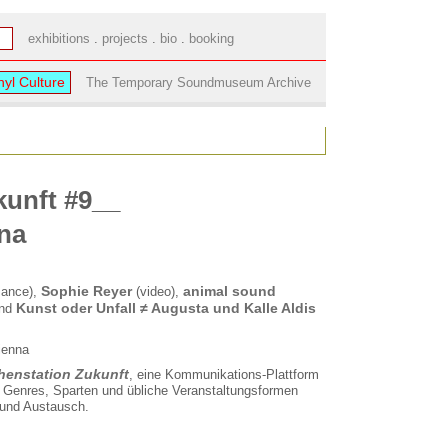
t
exhibitions
.
projects
.
bio
.
booking
nyl Culture
The Temporary Soundmuseum Archive
kunft #9__
nna
Sophie Reyer
animal sound
mance),
(video),
Kunst oder Unfall ≠ Augusta und Kalle Aldis
und
ienna
henstation Zukunft
, eine Kommunikations-Plattform
uf Genres, Sparten und übliche Veranstaltungsformen
 und Austausch.