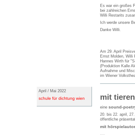
Es war ein großes P
bei zahlreichen Er
Willi Restarits zu
Ich werde unsere B
Danke Willi.
Am 29. April Preis
Ernst Molden, Willi
Hannes Wirth für "
(Produktion Kalle Al
Aufnahme und Misc
im Wiener Volksthea
April / Mai 2022
mit tiere
schule für dichtung wien
sound-poetr
eine
20. bis 22. april, 2
öffentliche präsent
mit hörspielautor
....