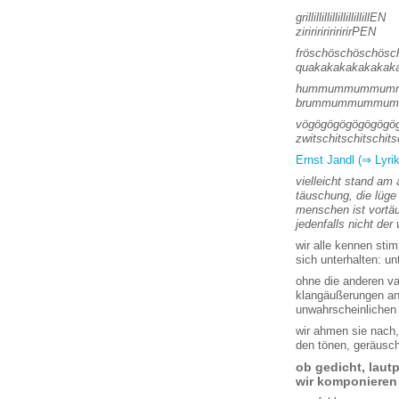
grillillillillillillillillEN
ziriririririririrPEN
fröschöschöschös
quakakakakakakak
hummummummum
brummummummu
vögögögögögögögö
zwitschitschitschit
Ernst Jandl (⇒ Lyrik
vielleicht stand am
täuschung, die lüge
menschen ist vortäu
jedenfalls nicht d
wir alle kennen sti
sich unterhalten: un
ohne die anderen va
klangäußerungen an 
unwahrscheinlichen 
wir ahmen sie nach, 
den tönen, geräusch
ob gedicht, laut
wir komponieren 