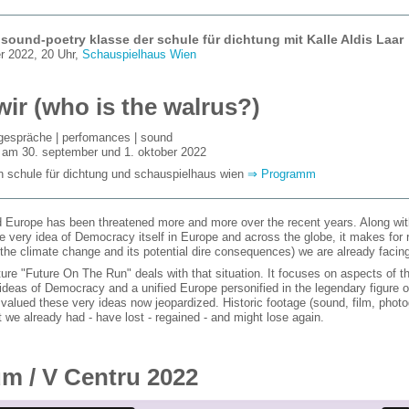
 sound-poetry
klasse der schule für dichtung mit Kalle Aldis Laar
r 2022, 20 Uhr,
Schauspielhaus Wien
 wir (who is the walrus?)
| gespräche | perfomances | sound
e am 30. september und 1. oktober 2022
n schule für dichtung und schauspielhaus wien
⇒ Programm
ed Europe has been threatened more and more over the recent years. Along wit
 very idea of Democracy itself in Europe and across the globe, it makes for ra
 the climate change and its potential dire consequences) we are already facin
ure "Future On The Run" deals with that situation. It focuses on aspects of t
deas of Democracy and a unified Europe personified in the legendary figure of
t valued these very ideas now jeopardized. Historic footage (sound, film, pho
 we already had - have lost - regained - and might lose again.
m / V Centru 2022