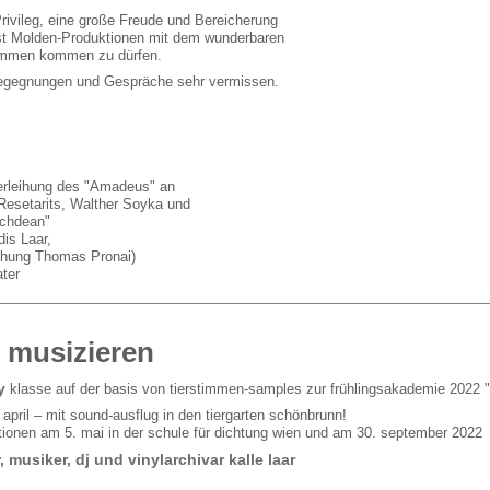
rivileg, eine große Freude und Bereicherung
nst Molden-Produktionen mit dem wunderbaren
sammen kommen zu dürfen.
egegnungen und Gespräche sehr vermissen.
verleihung des "Amadeus" an
 Resetarits, Walther Soyka und
Schdean"
dis Laar,
hung Thomas Pronai)
ter
n musizieren
y
klasse auf der basis von tierstimmen-samples zur frühlingsakademie 2022 "t
7. april – mit sound-ausflug in den tiergarten schönbrunn!
ationen am 5. mai in der schule für dichtung wien und am 30. september 2022
, musiker, dj und vinylarchivar kalle laar